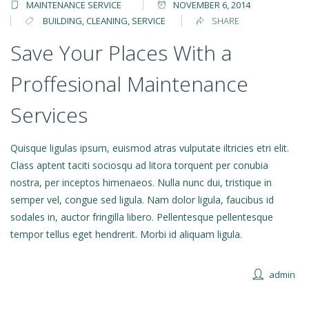
MAINTENANCE SERVICE
NOVEMBER 6, 2014
BUILDING
,
CLEANING
,
SERVICE
SHARE
Save Your Places With a
Proffesional Maintenance
Services
Quisque ligulas ipsum, euismod atras vulputate iltricies etri elit.
Class aptent taciti sociosqu ad litora torquent per conubia
nostra, per inceptos himenaeos. Nulla nunc dui, tristique in
semper vel, congue sed ligula. Nam dolor ligula, faucibus id
sodales in, auctor fringilla libero. Pellentesque pellentesque
tempor tellus eget hendrerit. Morbi id aliquam ligula.
admin