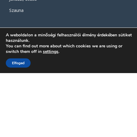
Szauna
KAPCSOLAT
A weboldalon a minőségi felhasználói élmény érdekében sütiket
Hívjon minket, vagy
használunk.
You can find out more about which cookies we are using or
KÉRJEN AJÁNLATOT!
switch them off in
settings
.
BEMUTATÓTERMÜNK NINCS!
Elfogad
Ajánlatkészítés és kivitelezés egyedi felmérés és személyes
konzultáció alapján!
+36 20 489 7355
ackermann.detti@colorpool.hu
Adatvédelmi Tájékoztató