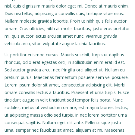
nisl, quis dignissim mauris dolor eget mi. Donec at mauris enim.
Duis nisi tellus, adipiscing a convallis quis, tristique vitae risus.
Nullam molestie gravida lobortis. Proin ut nibh quis felis auctor
ornare. Cras ultricies, nibh at mollis faucibus, justo eros porttitor
mi, quis auctor lectus arcu sit amet nunc. Vivamus gravida
vehicula arcu, vitae vulputate augue lacinia faucibus.
Ut porttitor euismod cursus. Mauris suscipit, turpis ut dapibus
rhoncus, odio erat egestas orci, in sollicitudin enim erat id est.
Sed auctor gravida arcu, nec fringilla orci aliquet ut. Nullam eu
pretium purus. Maecenas fermentum posuere sem vel posuere.
Lorem ipsum dolor sit amet, consectetur adipiscing elit. Morbi
ornare convallis lectus a faucibus. Praesent et urna turpis. Fusce
tincidunt augue in velit tincidunt sed tempor felis porta. Nunc
sodales, metus ut vestibulum ornare, est magna laoreet lectus,
ut adipiscing massa odio sed turpis. In nec lorem porttitor urna
consequat sagittis. Nullam eget elit ante. Pellentesque justo
urna, semper nec faucibus sit amet, aliquam at mi. Maecenas