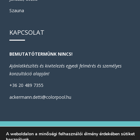
Szauna
KAPCSOLAT
BEMUTATÓTERMÜNK NINCS!
Ajánlatkészítés és kivitelezés egyedi felmérés és személyes
konzultáció alapján!
+36 20 489 7355
ackermann.detti@colorpool.hu
Adatvédelmi Tájékoztató
A weboldalon a minőségi felhasználói élmény érdekében sütiket
Hívjon minket, vagy
használunk.