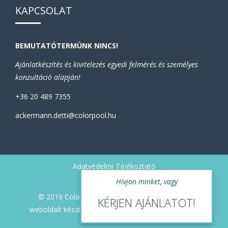
KAPCSOLAT
BEMUTATÓTERMÜNK NINCS!
Ajánlatkészítés és kivitelezés egyedi felmérés és személyes
konzultáció alapján!
+36 20 489 7355
ackermann.detti@colorpool.hu
Adatvédelmi Tájékoztató
Hívjon minket, vagy
© 2019 ColorPool - Minden jog fenntartva! - A
KÉRJEN AJÁNLATOT!
weboldalt készítette és üzemelteti a ColonialWorks.