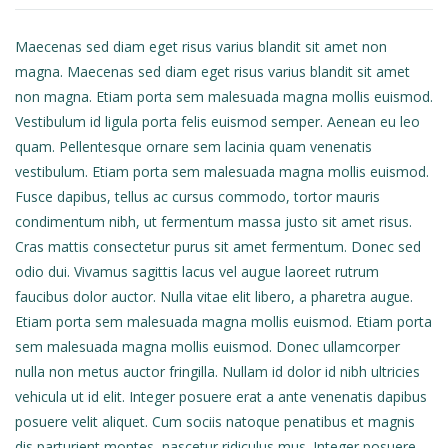
Maecenas sed diam eget risus varius blandit sit amet non
magna. Maecenas sed diam eget risus varius blandit sit amet
non magna. Etiam porta sem malesuada magna mollis euismod.
Vestibulum id ligula porta felis euismod semper. Aenean eu leo
quam. Pellentesque ornare sem lacinia quam venenatis
vestibulum. Etiam porta sem malesuada magna mollis euismod.
Fusce dapibus, tellus ac cursus commodo, tortor mauris
condimentum nibh, ut fermentum massa justo sit amet risus.
Cras mattis consectetur purus sit amet fermentum. Donec sed
odio dui. Vivamus sagittis lacus vel augue laoreet rutrum
faucibus dolor auctor. Nulla vitae elit libero, a pharetra augue.
Etiam porta sem malesuada magna mollis euismod. Etiam porta
sem malesuada magna mollis euismod. Donec ullamcorper
nulla non metus auctor fringilla. Nullam id dolor id nibh ultricies
vehicula ut id elit. Integer posuere erat a ante venenatis dapibus
posuere velit aliquet. Cum sociis natoque penatibus et magnis
dis parturient montes, nascetur ridiculus mus. Integer posuere