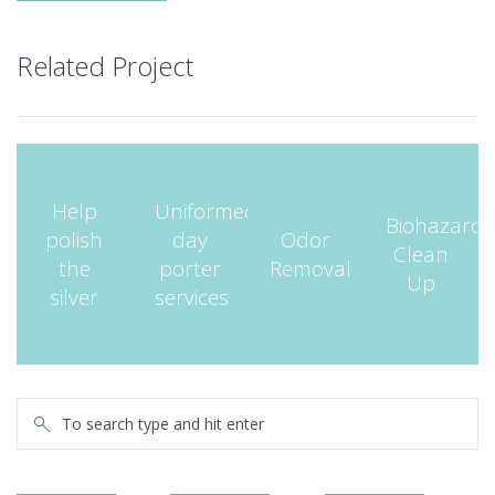
Related Project
Help
Uniformed
Biohazard
polish
day
Odor
Clean
the
porter
Removal
Up
silver
services