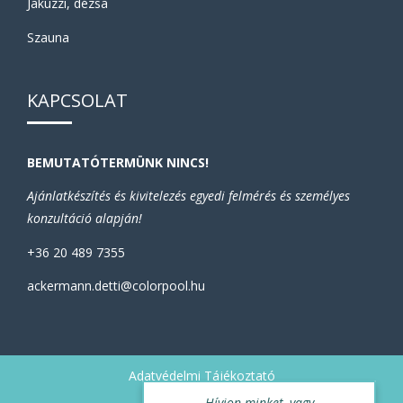
Jakuzzi, dézsa
Szauna
KAPCSOLAT
BEMUTATÓTERMÜNK NINCS!
Ajánlatkészítés és kivitelezés egyedi felmérés és személyes
konzultáció alapján!
+36 20 489 7355
ackermann.detti@colorpool.hu
Adatvédelmi Tájékoztató
Hívjon minket, vagy