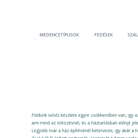
MEDENCETÍPUSOK
FEDÉSEK
SZA
Földünk ivóvíz készlete egyre csökkenőben van, igy az
ami mind az öntözésnél, és a háztartásban előnyt jele
Legjobb már a ház építésénél betervezni, igy akár a há