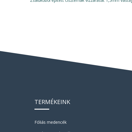
Zsalukőből épített ciszternák vízzárását 1,5mm vastag
TERMÉKEINK
Fóliás medencék