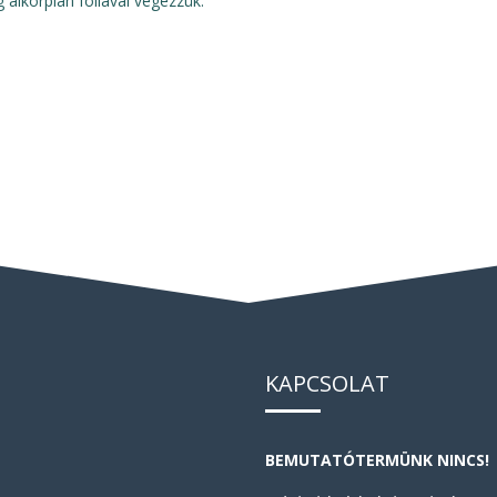
 alkorplan fóliával végezzük.
KAPCSOLAT
BEMUTATÓTERMÜNK NINCS!