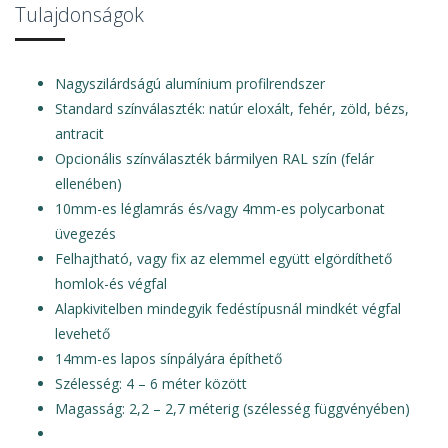
Tulajdonságok
Nagyszilárdságú alumínium profilrendszer
Standard színválaszték: natúr eloxált, fehér, zöld, bézs,
antracit
Opcionális színválaszték bármilyen RAL szín (felár
ellenében)
10mm-es léglamrás és/vagy 4mm-es polycarbonat
üvegezés
Felhajtható, vagy fix az elemmel együtt elgördíthető
homlok-és végfal
Alapkivitelben mindegyik fedéstípusnál mindkét végfal
levehető
14mm-es lapos sínpályára építhető
Szélesség: 4 – 6 méter között
Magasság: 2,2 – 2,7 méterig (szélesség függvényében)