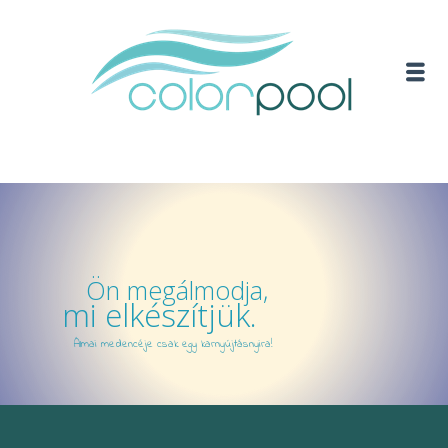
Ön megálmodja,
mi elkészítjük.
Álmai medencéje csak egy karnyújtásnyira!