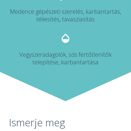
Medence gépészeti szerelés, karbantartás,
téliesítés, tavasziasítás
Vegyszeradagolók, sós fertőtlenítők
telepítése, karbantartása
Ismerje meg